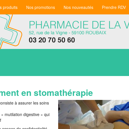
s produits
Nos promotions
Nos nouveautés
Prendre RDV
ment en stomathérapie
consiste à assurer les soins
 mutilation digestive » qui
f
 espace de confidentialité