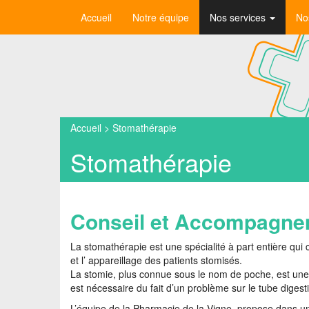
Accueil
Notre équipe
Nos services
No
Accueil
>
Stomathérapie
Stomathérapie
Conseil et Accompagne
La stomathérapie est une spécialité à part entière qui 
et l’ appareillage des patients stomisés.
La stomie, plus connue sous le nom de poche, est une «
est nécessaire du fait d’un problème sur le tube digesti
L’équipe de la Pharmacie de la Vigne, propose dans un